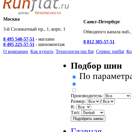
Москва
Санкт-Петербург
3-й Силикатный пр., 1, корп. 1
Обводного канала наб., 
8 495 540-57-51
- магазин
8 812 385-57-51
8 495 225-57-51
- шиномонтаж
О компании
Как купить
Технология run flat
Сервис runflat
Ко
Подбор шин
По параметр
Производитель:
Размер:
/
R:
Тип:
Главная