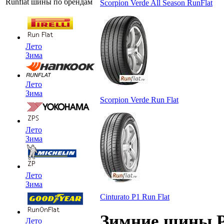
Runflat шины по брендам
Scorpion Verde All Season RunFlat
Лето
Зима
Лето
Зима
Scorpion Verde Run Flat
Лето
Зима
Лето
Зима
Cinturato P1 Run Flat
Зимние шины Pi
Лето