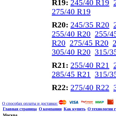
R19:
245/40 R19
275/40 R19
R20:
245/35 R20
255/40 R20
255/4
R20
275/45 R20
305/40 R20
315/3
R21:
255/40 R21
285/45 R21
315/3
R22:
275/40 R22
О способах оплаты и доставки:
Главная страница
О компании
Как купить
О технологии r
Москва