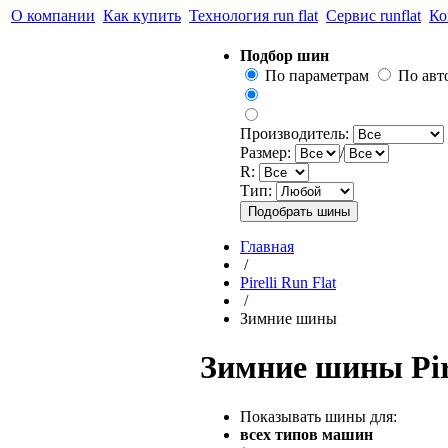
О компании
Как купить
Технология run flat
Сервис runflat
Ко
Подбор шин
По параметрам
По ав
Производитель:
Размер:
/
R:
Тип:
Главная
/
Pirelli Run Flat
/
Зимние шины
Зимние шины Pire
Показывать шины для:
всех типов машин