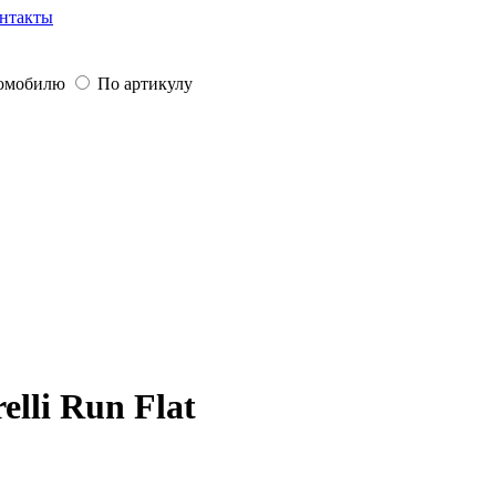
нтакты
томобилю
По артикулу
lli Run Flat