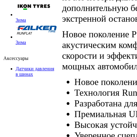
дополнительную бе
экстренной остано
Зима
Новое поколение P
акустическим комф
Зима
скорости и эффект
Аксессуары
мощных автомобил
Датчики давления
в шинах
Новое поколение 
Технология Run 
Разработана дл
Премиальная U
Высокая устойч
Уверенное сцепл