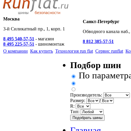
Москва
Санкт-Петербург
3-й Силикатный пр., 1, корп. 1
Обводного канала наб., 
8 495 540-57-51
- магазин
8 812 385-57-51
8 495 225-57-51
- шиномонтаж
О компании
Как купить
Технология run flat
Сервис runflat
Ко
Подбор шин
По параметр
Производитель:
Размер:
/
R:
Тип:
Главная