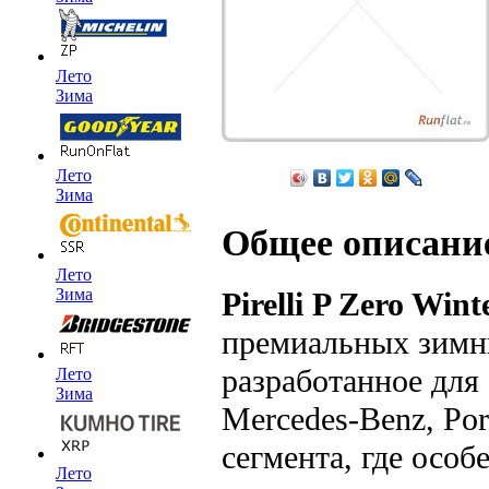
Лето
Зима
Лето
Зима
Общее описани
Лето
Зима
Pirelli P Zero Wint
премиальных зимни
разработанное дл
Лето
Зима
Mercedes-Benz, Po
сегмента, где особ
Лето