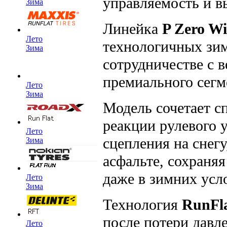
управляемость и в
Зима
Линейка
P Zero Wi
Лето
технологичных зимн
Зима
сотрудничестве с 
премиального сегм
Лето
Зима
Модель сочетает с
реакции рулевого 
Лето
сцепления на снег
Зима
асфальте, сохраня
даже в зимних усл
Лето
Зима
Технология
RunFl
после потери давл
Лето