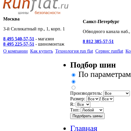
Москва
Санкт-Петербург
3-й Силикатный пр., 1, корп. 1
Обводного канала наб., 
8 495 540-57-51
- магазин
8 812 385-57-51
8 495 225-57-51
- шиномонтаж
О компании
Как купить
Технология run flat
Сервис runflat
Ко
Подбор шин
По параметрам
Производитель:
Размер:
/
R:
Тип:
Главная