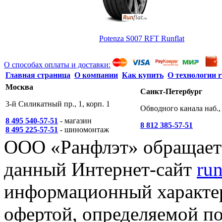
Potenza S007 RFT Runflat
О способах оплаты и доставки:
Главная страница
О компании
Как купить
О технологии r
Москва
Санкт-Петербург
3-й Силикатный пр., 1, корп. 1
Обводного канала наб., 
8 495 540-57-51
- магазин
8 812 385-57-51
8 495 225-57-51
- шиномонтаж
ООО «Ранфлэт» обращает 
данный Интернет-сайт
run
информационный характер
офертой, определяемой п