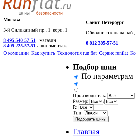
Москва
Санкт-Петербург
3-й Силикатный пр., 1, корп. 1
Обводного канала наб., 
8 495 540-57-51
- магазин
8 812 385-57-51
8 495 225-57-51
- шиномонтаж
О компании
Как купить
Технология run flat
Сервис runflat
Ко
Подбор шин
По параметрам
Производитель:
Размер:
/
R:
Тип:
Главная