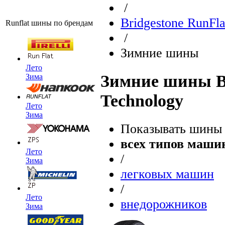
/
Bridgestone RunFla
Runflat шины по брендам
/
Зимние шины
Лето
Зимние шины Br
Зима
Technology
Лето
Зима
Показывать шины 
всех типов маши
Лето
/
Зима
легковых машин
/
Лето
внедорожников
Зима