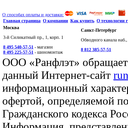
О способах оплаты и доставки:
Главная страница
О компании
Как купить
О технологии r
Москва
Санкт-Петербург
3-й Силикатный пр., 1, корп. 1
Обводного канала наб., 
8 495 540-57-51
- магазин
8 812 385-57-51
8 495 225-57-51
- шиномонтаж
ООО «Ранфлэт» обращает 
данный Интернет-сайт
run
информационный характер
офертой, определяемой п
Гражданского кодекса Ро
Информация, представленн