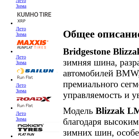
Лето
Зима
Лето
Общее описани
Зима
Bridgestone Blizz
Лето
зимняя шина, разр
Зима
автомобилей BMW,
премиального сегм
Лето
Зима
управляемость и у
Модель
Blizzak L
Лето
благодаря высоким
Зима
зимних шин, особе