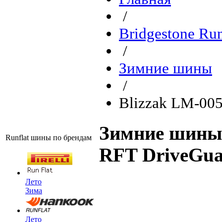
/
Bridgestone Ru
/
Зимние шины
/
Blizzak LM-005
Зимние шины 
Runflat шины по брендам
RFT DriveGua
Лето
Зима
Лето