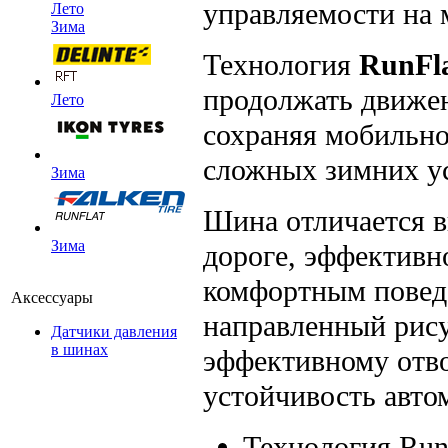
управляемости на 
Лето
Зима
Технология
RunFl
продолжать движен
Лето
сохраняя мобильно
сложных зимних у
Зима
Шина отличается 
Зима
дороге, эффективн
комфортным повед
Аксессуары
направленный рису
Датчики давления
в шинах
эффективному отво
устойчивость авто
Технология Run