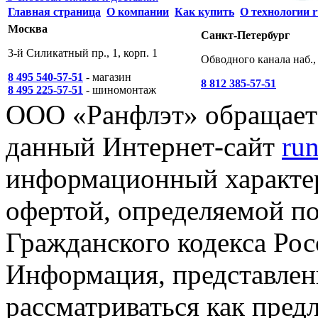
Главная страница
О компании
Как купить
О технологии r
Москва
Санкт-Петербург
3-й Силикатный пр., 1, корп. 1
Обводного канала наб., 
8 495 540-57-51
- магазин
8 812 385-57-51
8 495 225-57-51
- шиномонтаж
ООО «Ранфлэт» обращает 
данный Интернет-сайт
run
информационный характер
офертой, определяемой п
Гражданского кодекса Ро
Информация, представленн
рассматриваться как пред