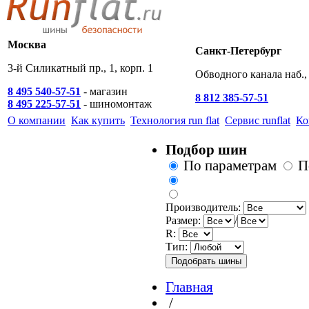
Москва
Санкт-Петербург
3-й Силикатный пр., 1, корп. 1
Обводного канала наб., 
8 495 540-57-51
- магазин
8 812 385-57-51
8 495 225-57-51
- шиномонтаж
О компании
Как купить
Технология run flat
Сервис runflat
Ко
Подбор шин
По параметрам
П
Производитель:
Размер:
/
R:
Тип:
Главная
/