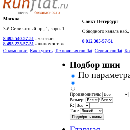
Москва
Санкт-Петербург
3-й Силикатный пр., 1, корп. 1
Обводного канала наб., 
8 495 540-57-51
- магазин
8 812 385-57-51
8 495 225-57-51
- шиномонтаж
О компании
Как купить
Технология run flat
Сервис runflat
Ко
Подбор шин
По параметр
Производитель:
Размер:
/
R:
Тип:
Главная