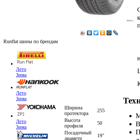
Runflat шины по брендам
Лето
Зима
Лето
Тех
Зима
Ширина
255
протектора
М
Высота
Лето
В
50
профиля
Зима
П
Посадочный
19"
диаметр