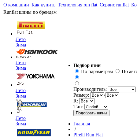
О компании
Как купить
Технология run flat
Сервис runflat
Ко
Runflat шины по брендам
Лето
Зима
Лето
Подбор шин
Зима
По параметрам
По ав
Производитель:
Лето
Размер:
/
Зима
R:
Тип:
Лето
Зима
Главная
/
Pirelli Run Flat