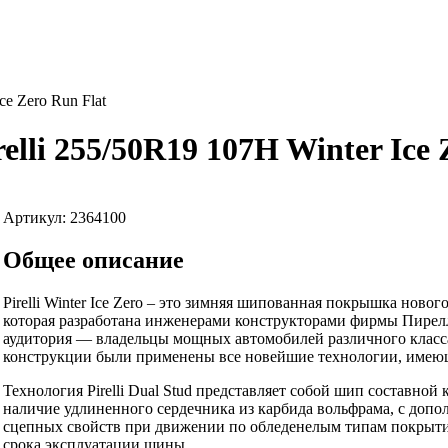
ce Zero Run Flat
lli 255/50R19 107H Winter Ice 
Артикул: 2364100
Общее описание
Pirelli Winter Ice Zero – это зимняя шипованная покрышка нов
которая разработана инженерами конструкторами фирмы Пирелл
аудитория — владельцы мощных автомобилей различного класса
конструкции были применены все новейшие технологии, имеющие
Технология Pirelli Dual Stud представляет собой шип составной
наличие удлиненного сердечника из карбида вольфрама, с доп
сцепных свойств при движении по обледенелым типам покрыти
срока эксплуатации шины.