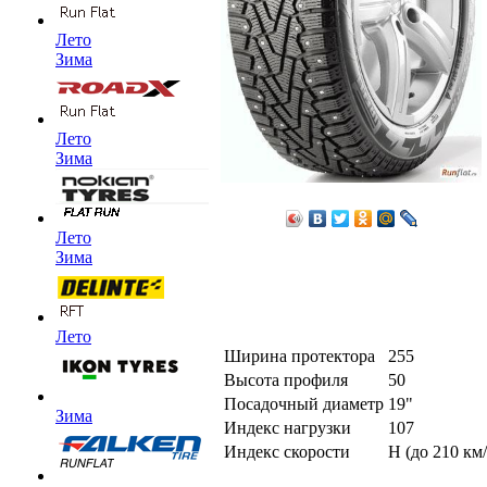
Лето
Зима
Лето
Зима
Лето
Зима
Лето
Ширина протектора
255
Высота профиля
50
Посадочный диаметр
19"
Зима
Индекс нагрузки
107
Индекс скорости
H (до 210 км/