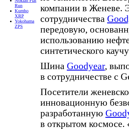
Nokian Flat
компании в Женеве. Э
Run
Kumho
сотрудничества
Good
XRP
Yokohama
ZPS
передовую, основанн
использованию нефте
синтетического каучу
Шина
Goodyear
, вып
в сотрудничестве с G
Посетители женевско
инновационную без
разработанную
Good
в открытом космосе.