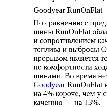
Goodyear RunOnFlat
По сравнению с пре
шины RunOnFlat обл
и сопротивлением ка
топлива и выбросы C
прорывом является т
по комфортности ход
шинами. Во время не
Goodyear
RunOnFlat н
на 4% короче, чем у 
качению — на 13%.