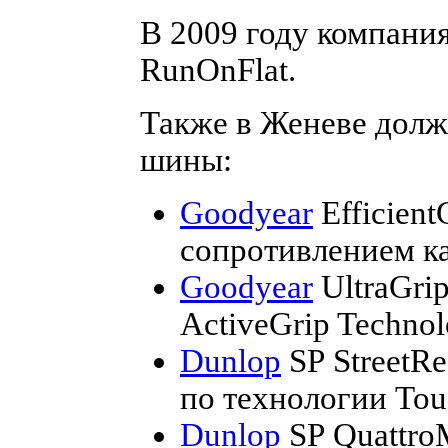
В 2009 году компани
RunOnFlat.
Также в Женеве дол
шины:
Goodyear
Efficient
сопротивлением к
Goodyear
UltraGri
ActiveGrip Technol
Dunlop
SP StreetR
по технологии Tou
Dunlop
SP Quattro