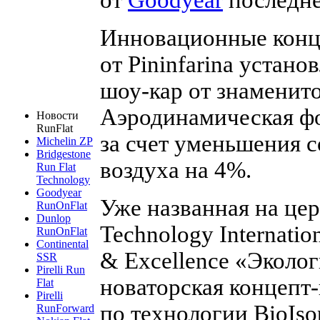
Инновационные кон
от Pininfarina устан
шоу-кар от знаменито
Аэродинамическая фо
Новости
RunFlat
за счет уменьшения 
Michelin ZP
Bridgestone
воздуха на 4%.
Run Flat
Technology
Goodyear
Уже названная на цер
RunOnFlat
Dunlop
Technology Internatio
RunOnFlat
Continental
& Excellence «Эколо
SSR
Pirelli Run
новаторская концепт
Flat
Pirelli
по технологии BioIso
RunForward