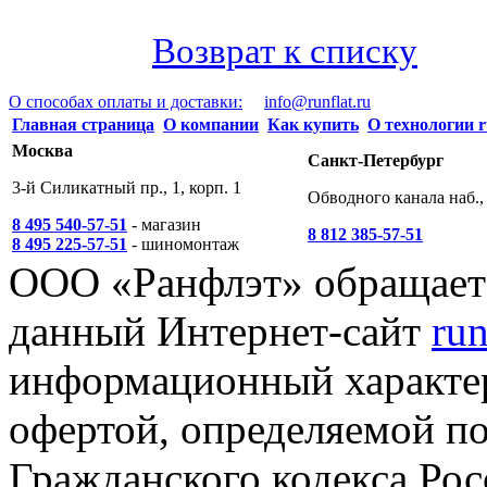
Возврат к списку
О способах оплаты и доставки:
info@runflat.ru
Главная страница
О компании
Как купить
О технологии r
Москва
Санкт-Петербург
3-й Силикатный пр., 1, корп. 1
Обводного канала наб., 
8 495 540-57-51
- магазин
8 812 385-57-51
8 495 225-57-51
- шиномонтаж
ООО «Ранфлэт» обращает 
данный Интернет-сайт
run
информационный характер
офертой, определяемой п
Гражданского кодекса Ро