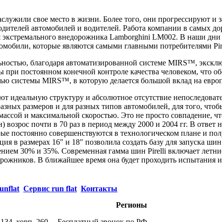
лужили свое место в жизни. Более того, они прогрессируют и за
водителей автомобилей и водителей. Работа компании в самых д
для экстремального внедорожника Lamborghini LM002. В наши дн
мобили, которые являются самыми главными потребителями Pire
альностью, благодаря автоматизированной системе MIRS™, эксклю
 при постоянном конечной контроле качества человеком, что о
ю системы MIRS™, в которую делается большой вклад на европ
т идеальную структуру и абсолютное отсутствие непоследоват
азных размеров и для разных типов автомобилей, для того, что
ассой и максимальной скоростью. Это не просто совпадение, ч
 возрос почти в 70 раз в период между 2000 и 2004 гг. В ответ 
рые постоянно совершенствуются в технологическом плане и по
я в размерах 16″ и 18″ позволила создать базу для запуска шин
ением 30% и 35%. Современная гамма шин Pirelli включает летни
орожников. В ближайшее время она будет проходить испытания и 
unflat
Сервис run flat
Контакты
Регионы
134, корп. 260
Бесплатный звонок по РФ