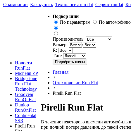
О компании
Как купить
Технология run flat
Сервис runflat
Ко
Подбор шин
По параметрам
По автомобилю
Производитель:
Размер:
/
R:
Тип:
Новости
RunFlat
Главная
Michelin ZP
/
Bridgestone
О технологии Run Flat
Run Flat
/
Technology
Pirelli Run Flat
Goodyear
RunOnFlat
Pirelli Run Flat
Dunlop
RunOnFlat
Continental
SSR
В течение некоторого времени автомобильн
Pirelli Run
при полной потере давления, до такой степ