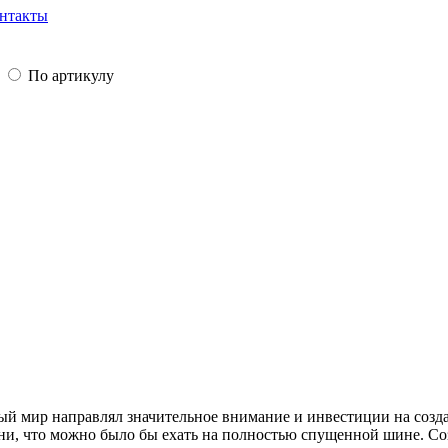
нтакты
По артикулу
ый мир направлял значительное внимание и инвестиции на созд
ени, что можно было бы ехать на полностью спущенной шине. С