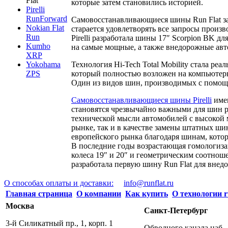
Flat
которые затем становились историей.
Pirelli
RunForward
Самовосстанавливающиеся шины Run Flat зас
Nokian Flat
старается удовлетворять все запросы произ
Run
Pirelli разработала шины 17″ Scorpion BK 
Kumho
на самые мощные, а также внедорожные авто
XRP
Технология Hi-Tech Total Mobility стала ре
Yokohama
который полностью возложен на компьютеры
ZPS
Один из видов шин, производимых с помощь
Самовосстанавливающиеся шины Pirelli
имею
становятся чрезвычайно важными для шин р
технической мысли автомобилей с высокой м
рынке, так и в качестве замены штатных шин)
европейского рынка благодаря шинам, кото
В последние годы возрастающая гомологизаци
колеса 19″ и 20″ и геометрическим соотнош
разработала первую шину Run Flat для внед
О способах оплаты и доставки:
info@runflat.ru
Главная страница
О компании
Как купить
О технологии r
Москва
Санкт-Петербург
3-й Силикатный пр., 1, корп. 1
Обводного канала наб., 