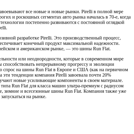
воевывают все новые и новые рынки. Pirelli в полной мере
орогих и роскошных сегментах авто рынка началась в
70-е,
когда
и технологии постепенно развиваются с постоянной оглядкой
lli.
зивной разработке Pirelli. Это производственный процесс,
беспечивает конечный продукт максимальной надежности.
ейском и американском рынке, — это шины Run Flat.
ельности или неоднородности, которые в современном мире
бы способствовать непрерывному прогрессу и эволюции
то спрос на шины Run Flat в Европе и США (как на первичном
на эти тенденции компания Pirelli завоевала почти 20%
лучают новые усиливающие компоненты в своем материале.
 типа Run Flat для класса машин ультра-премиум с радиусом
е, зимние и всесезонные шины Run Flat. Компания также уже
запускаться на рынке.