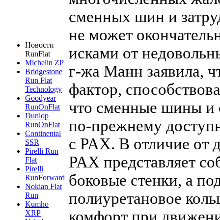
сменных шин и затру
не может окончатель
Новости
исками от недовольны
RunFlat
Michelin ZP
г-жа
Манн заявила, ч
Bridgestone
Run Flat
фактор, способствов
Technology
Goodyear
что сменные шины и 
RunOnFlat
Dunlop
по-прежнему
доступн
RunOnFlat
Continental
с PAX. В отличие от 
SSR
Pirelli Run
PAX представляет со
Flat
Pirelli
боковые стенки, а п
RunForward
Nokian Flat
полиуретановое коль
Run
Kumho
комфорт при движени
XRP