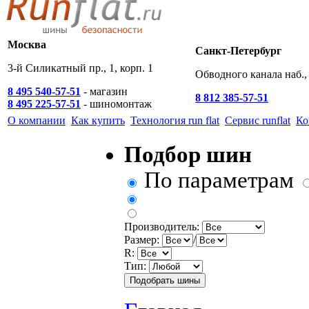
Москва
Санкт-Петербург
3-й Силикатный пр., 1, корп. 1
Обводного канала наб., 
8 495 540-57-51
- магазин
8 812 385-57-51
8 495 225-57-51
- шиномонтаж
О компании
Как купить
Технология run flat
Сервис runflat
Ко
Подбор шин
По параметрам
Производитель:
Размер:
/
R:
Тип: