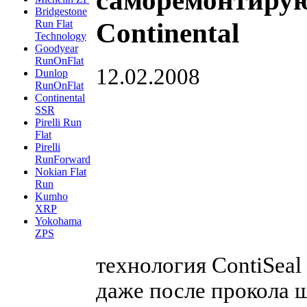
саморемонтиру
Bridgestone
Continental
Run Flat
Technology
Goodyear
RunOnFlat
12.02.2008
Dunlop
RunOnFlat
Continental
SSR
Pirelli Run
Flat
Pirelli
RunForward
Nokian Flat
Run
Kumho
XRP
Yokohama
ZPS
технология ContiSeal
даже после прокола 