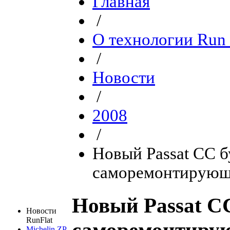
Главная
/
О технологии Run 
/
Новости
/
2008
/
Новый Passat CC б
саморемонтирующи
Новый Passat C
Новости
RunFlat
Michelin ZP