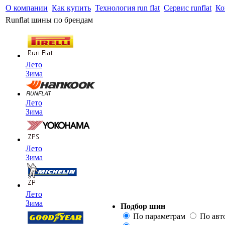
О компании
Как купить
Технология run flat
Сервис runflat
Ко
Runflat шины по брендам
Лето
Зима
Лето
Зима
Лето
Зима
Лето
Зима
Подбор шин
По параметрам
По ав