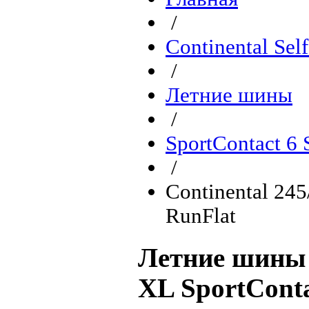
/
Continental Sel
/
Летние шины
/
SportContact 6
/
Continental 24
RunFlat
Летние шины 
XL SportConta