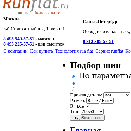
Москва
Санкт-Петербург
3-й Силикатный пр., 1, корп. 1
Обводного канала наб., 
8 495 540-57-51
- магазин
8 812 385-57-51
8 495 225-57-51
- шиномонтаж
О компании
Как купить
Технология run flat
Сервис runflat
Ко
Подбор шин
По параметр
Производитель:
Размер:
/
R:
Тип:
Главная