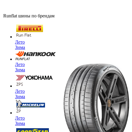
Runflat шины по брендам
Лето
Зима
Лето
Зима
Лето
Зима
Лето
Зима