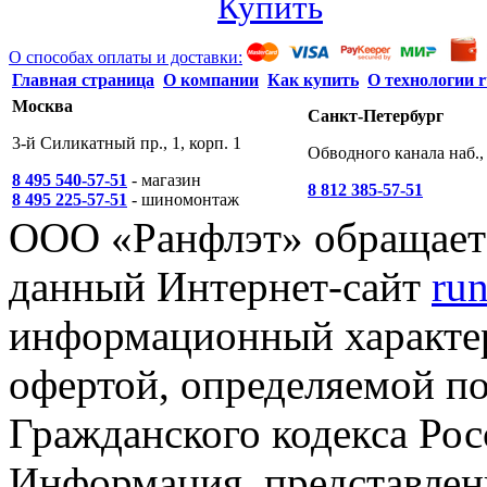
Купить
О способах оплаты и доставки:
Главная страница
О компании
Как купить
О технологии r
Москва
Санкт-Петербург
3-й Силикатный пр., 1, корп. 1
Обводного канала наб., 
8 495 540-57-51
- магазин
8 812 385-57-51
8 495 225-57-51
- шиномонтаж
ООО «Ранфлэт» обращает 
данный Интернет-сайт
run
информационный характер
офертой, определяемой п
Гражданского кодекса Ро
Информация, представленн