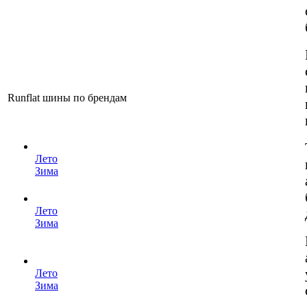
Runflat шины по брендам
Лето
Зима
Лето
Зима
Лето
Зима