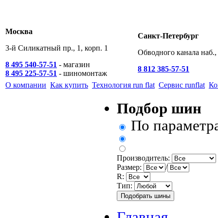
Москва
Санкт-Петербург
3-й Силикатный пр., 1, корп. 1
Обводного канала наб., 
8 495 540-57-51
- магазин
8 812 385-57-51
8 495 225-57-51
- шиномонтаж
О компании
Как купить
Технология run flat
Сервис runflat
Ко
Подбор шин
По параметр
Производитель:
Размер:
/
R:
Тип:
Главная