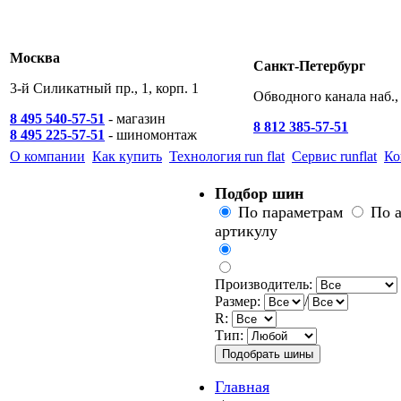
Москва
Санкт-Петербург
3-й Силикатный пр., 1, корп. 1
Обводного канала наб., 
8 495 540-57-51
- магазин
8 812 385-57-51
8 495 225-57-51
- шиномонтаж
О компании
Как купить
Технология run flat
Сервис runflat
Ко
Подбор шин
По параметрам
По 
артикулу
Производитель:
Размер:
/
R:
Тип:
Главная