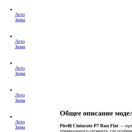
Лето
Зима
Лето
Зима
Лето
Зима
Лето
Зима
Общее описание моде
Лето
Pirelli Cinturato P7 Run Flat
— прем
Зима
премиального сегмента, где особен