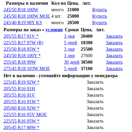
Размеры
в наличии
Кол-во
Цена,
/шт.
245/50 R18 100W
много
21000
Купить
245/50 R18 100W MOE
4 шт.
25000
Купить
245/40 R19 98Y KS
много
28500
Купить
Размеры
на заказ
»
условия
Сроки
Цена,
/шт.
205/55 R17 91V *
3 дня
20400
Заказать
225/55 R17 97W (R)
5 дней
18300
Заказать
225/50 R18 95W *
3 дня
25500
Заказать
245/50 R18 100Y *
3 дня
27600
Заказать
255/45 R18 99W
30 дней
38500
Заказать
275/45 R18 103W MOE
5 дней
37100
Заказать
Нет в наличии
- уточняйте информацию у менеджера
225/45 R19 92W *
Заказать
205/55 R16 91H
Заказать
205/55 R16 91V
Заказать
205/55 R16 91W *
Заказать
205/60 R16 92W *
Заказать
225/55 R16 95V MOE
Заказать
225/55 R16 95W *
Заказать
205/45 R17 88W *
Заказать