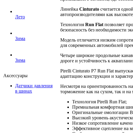
Линейка
Cinturato
считается одной
автопроизводителями как высокоте
Лето
Технология
Run Flat
позволяет про
безопасность без необходимости эк
Зима
Модель отличается низким сопроти
для современных автомобилей прем
Четыре широкие продольные канав
Зима
дороге и устойчивость к акваплан
Pirelli Cinturato P7 Run Flat вып
Аксессуары
адаптацию конструкции и характер
Датчики давления
Несмотря на ориентированность на
в шинах
торможение как на сухом, так и на
Технология Pirelli Run Flat;
Премиальная комфортная ши
Оригинальные омологации B
Высокий уровень акустическ
Низкое сопротивление качен
Эффективное сцепление на м