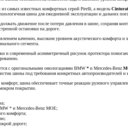
 из самых известных комфортных серий Pirelli, а модель
Cintura
хнологичная шина для ежедневной эксплуатации и дальних поез
должать движение после потери давления в шине, сохраняя кон
стренной остановки на дороге.
влением качению, высоким уровнем акустического комфорта и х
иального сегмента.
ки и современный асимметричный рисунок протектора помогают
ированию.
ускается с оригинальными омологациями BMW
*
и Mercedes-Benz
MO
истик шины под требования конкретных автопроизводителей и и
 комфорт, шина обеспечивает точные реакции рулевого управлен
 мокром покрытии.
на;
MW * и Mercedes-Benz MOE;
ого комфорта;
ию;
окрой дороге;