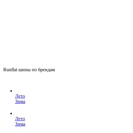
Runflat шины по брендам
Лето
Зима
Лето
Зима