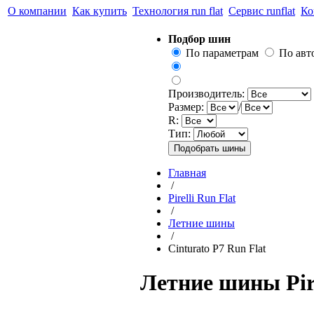
О компании
Как купить
Технология run flat
Сервис runflat
Ко
Подбор шин
По параметрам
По ав
Производитель:
Размер:
/
R:
Тип:
Главная
/
Pirelli Run Flat
/
Летние шины
/
Cinturato P7 Run Flat
Летние шины Pire