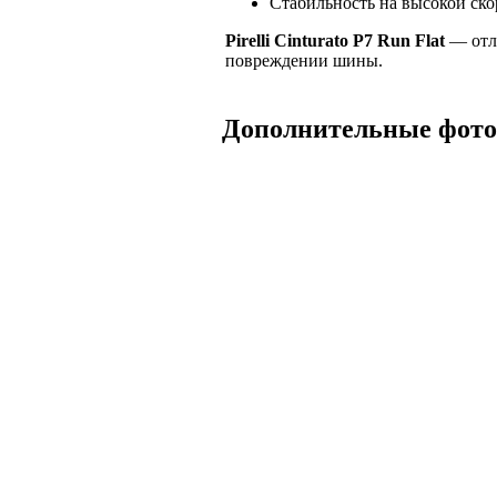
Стабильность на высокой ско
Pirelli Cinturato P7 Run Flat
— отли
повреждении шины.
Дополнительные фот