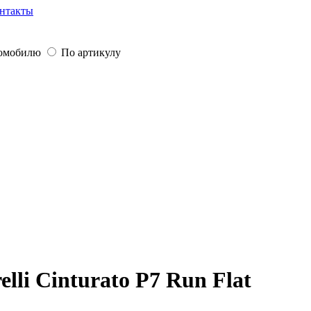
нтакты
томобилю
По артикулу
lli Cinturato P7 Run Flat