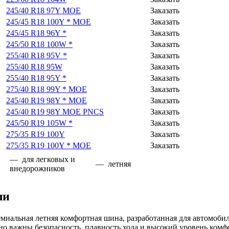
245/40 R18 97Y MOE
Заказать
245/45 R18 100Y * MOE
Заказать
245/45 R18 96Y *
Заказать
245/50 R18 100W *
Заказать
255/40 R18 95V *
Заказать
255/40 R18 95W
Заказать
255/40 R18 95Y *
Заказать
275/40 R18 99Y * MOE
Заказать
245/40 R19 98Y * MOE
Заказать
245/40 R19 98Y MOE PNCS
Заказать
245/50 R19 105W *
Заказать
275/35 R19 100Y
Заказать
275/35 R19 100Y * MOE
Заказать
— для легковых и
— летняя
внедорожников
ли
иальная летняя комфортная шина, разработанная для автомобил
но важны безопасность, плавность хода и высокий уровень комф