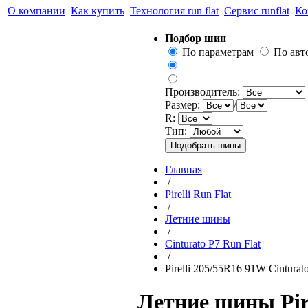
О компании
Как купить
Технология run flat
Сервис runflat
Ко
Подбор шин
По параметрам
По ав
Производитель:
Размер:
/
R:
Тип:
Главная
/
Pirelli Run Flat
/
Летние шины
/
Cinturato P7 Run Flat
/
Pirelli 205/55R16 91W Cinturat
Летние шины Pire