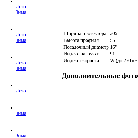
Лето
Зима
Ширина протектора
205
Лето
Высота профиля
55
Зима
Посадочный диаметр
16"
Индекс нагрузки
91
Индекс скорости
W (до 270 км
Лето
Зима
Дополнительные фот
Лето
Зима
Зима