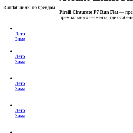
Runflat шины по брендам
Pirelli Cinturato P7 Run Flat
— прем
премиального сегмента, где особенн
Лето
Зима
Лето
Зима
Лето
Зима
Лето
Зима