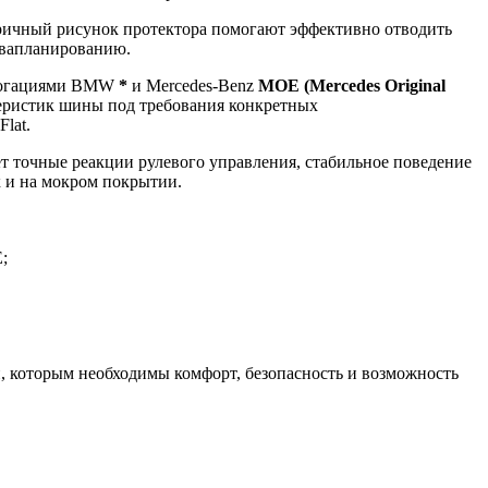
ичный рисунок протектора помогают эффективно отводить
аквапланированию.
мологациями BMW
*
и Mercedes-Benz
MOE (Mercedes Original
теристик шины под требования конкретных
lat.
т точные реакции рулевого управления, стабильное поведение
к и на мокром покрытии.
;
 которым необходимы комфорт, безопасность и возможность