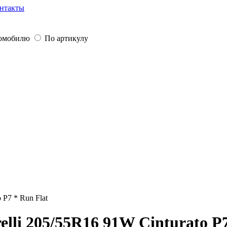
нтакты
томобилю
По артикулу
o P7 * Run Flat
lli 205/55R16 91W Cinturato P7