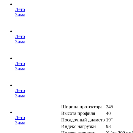
Лето
Зима
Лето
Зима
Лето
Зима
Лето
Зима
Ширина протектора
245
Высота профиля
40
Лето
Посадочный диаметр
19"
Зима
Индекс нагрузки
98
Индекс скорости
Y (до 300 км/