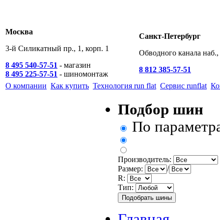
Москва
Санкт-Петербург
3-й Силикатный пр., 1, корп. 1
Обводного канала наб., 
8 495 540-57-51
- магазин
8 812 385-57-51
8 495 225-57-51
- шиномонтаж
О компании
Как купить
Технология run flat
Сервис runflat
Ко
Подбор шин
По параметр
Производитель:
Размер:
/
R:
Тип:
Главная