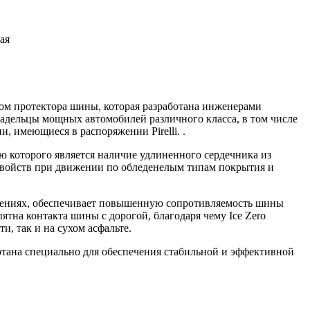
ая
нком протектора шины, которая разработана инженерами
адельцы мощных автомобилей различного класса, в том числе
 имеющиеся в распоряжении Pirelli. .
ью которого является наличие удлиненного сердечника из
свойств при движении по обледенелым типам покрытия и
лениях, обеспечивает повышенную сопротивляемость шины
на контакта шины с дорогой, благодаря чему Ice Zero
, так и на сухом асфальте.
аботана специально для обеспечения стабильной и эффективной