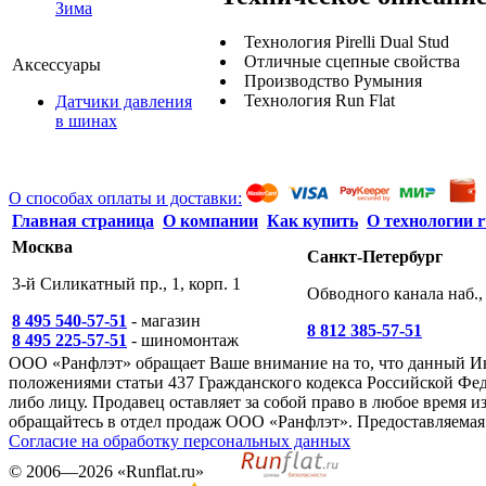
Зима
Технология Pirelli Dual Stud
Отличные сцепные свойства
Аксессуары
Производство Румыния
Технология Run Flat
Датчики давления
в шинах
О способах оплаты и доставки:
Главная страница
О компании
Как купить
О технологии r
Москва
Санкт-Петербург
3-й Силикатный пр., 1, корп. 1
Обводного канала наб., 
8 495 540-57-51
- магазин
8 812 385-57-51
8 495 225-57-51
- шиномонтаж
ООО «Ранфлэт» обращает Ваше внимание на то, что данный И
положениями статьи 437 Гражданского кодекса Российской Фед
либо лицу. Продавец оставляет за собой право в любое время
обращайтесь в отдел продаж ООО «Ранфлэт». Предоставляемая 
Согласие на обработку персональных данных
©
2006—2026
«Runflat.ru»