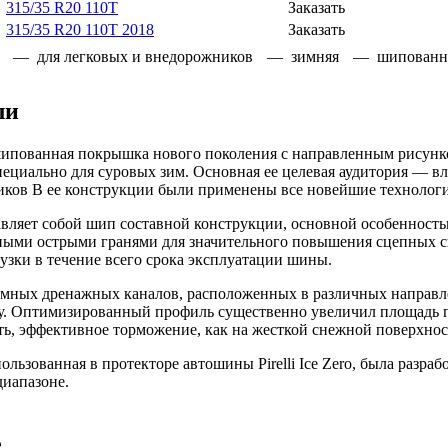
315/35 R20 110T
Заказать
315/35 R20 110T 2018
Заказать
— для легковых и внедорожников
— зимняя
— шипованн
ли
няя шипованная покрышка нового поколения с направленным рису
циально для суровых зим. Основная ее целевая аудитория — вл
ков В ее конструкции были применены все новейшие технологии,
ставляет собой шип составной конструкции, основной особенност
ьными острыми гранями для значительного повышения сцепных 
зки в течение всего срока эксплуатации шины.
емных дренажных каналов, расположенных в различных направ
 Оптимизированный профиль существенно увеличил площадь пят
, эффективное торможение, как на жесткой снежной поверхности
ользованная в протекторе автошины Pirelli Ice Zero, была разр
диапазоне.
е