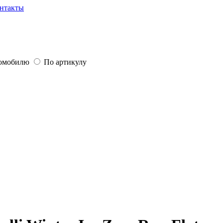
нтакты
томобилю
По артикулу