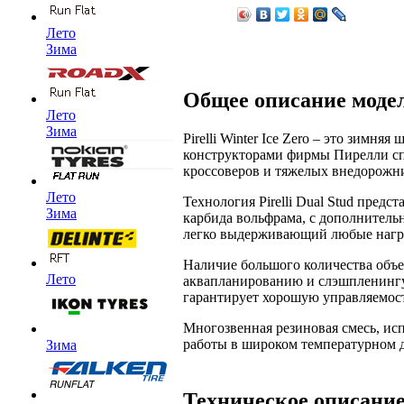
Лето
Зима
Общее описание моде
Лето
Зима
Pirelli Winter Ice Zero – это зим
конструкторами фирмы Пирелли спе
кроссоверов и тяжелых внедорожни
Лето
Технология Pirelli Dual Stud пред
Зима
карбида вольфрама, с дополнител
легко выдерживающий любые нагру
Наличие большого количества объ
Лето
аквапланированию и слэшпленингу.
гарантирует хорошую управляемость
Многозвенная резиновая смесь, исп
работы в широком температурном 
Зима
Техническое описани