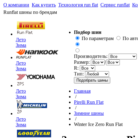
О компании
Как купить
Технология run flat
Сервис runflat
Ко
Runflat шины по брендам
Подбор шин
По параметрам
По ав
Лето
Зима
Производитель:
Размер:
/
Лето
R:
Зима
Тип:
Лето
Главная
Зима
/
Pirelli Run Flat
/
Зимние шины
/
Лето
Winter Ice Zero Run Flat
Зима