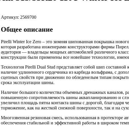
Артикул: 2569700
Общее описание
Pirelli Winter Ice Zero – это зимняя шипованная покрышка нов
которая разработана инженерами конструкторами фирмы Пирелл
аудитория — владельцы мощных автомобилей различного класса
конструкции были применены все новейшие технологии, имеющие
Технология Pirelli Dual Stud представляет собой шип составной
наличие удлиненного сердечника из карбида вольфрама, с доп
сцепных свойств при движении по обледенелым типам покрыти
срока эксплуатации шины.
Наличие большого количества объемных дренажных каналов, р
повышенную сопротивляемость шины аквапланированию и слэ
увеличил площадь пятна контакта шины с дорогой, благодаря ч
торможение, как на жесткой снежной поверхности, так и на сухо
Многозвенная резиновая смесь, использованная в протекторе авт
обеспечения стабильной и эффективной работы в широком темп