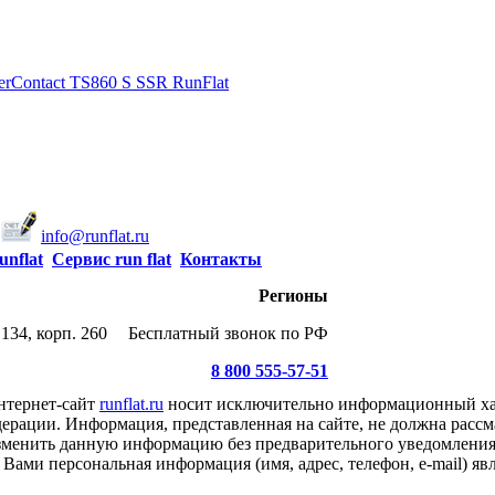
erContact TS860 S SSR RunFlat
info@runflat.ru
unflat
Сервис run flat
Контакты
Регионы
134, корп. 260
Бесплатный звонок по РФ
8 800 555-57-51
нтернет-сайт
runflat.ru
носит исключительно информационный хар
ерации. Информация, представленная на сайте, не должна рассм
 изменить данную информацию без предварительного уведомлени
Вами персональная информация (имя, адрес, телефон, e-mail) я