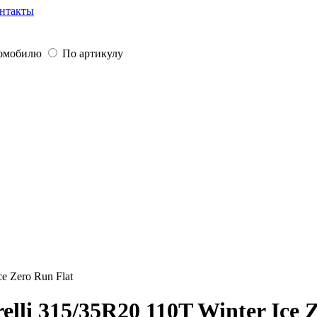
нтакты
томобилю
По артикулу
ce Zero Run Flat
lli 315/35R20 110T Winter Ice 