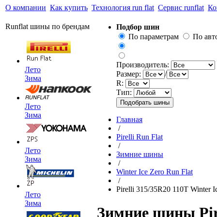
О компании
Как купить
Технология run flat
Сервис runflat
Ко
Runflat шины по брендам
Подбор шин
По параметрам
По ав
Производитель:
Лето
Размер:
/
Зима
R:
Тип:
Лето
Зима
Главная
/
Pirelli Run Flat
/
Лето
Зимние шины
Зима
/
Winter Ice Zero Run Flat
/
Pirelli 315/35R20 110T Winter I
Лето
Зима
Зимние шины Pire