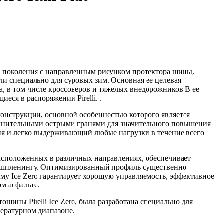
ого поколения с направленным рисунком протектора шины,
и специально для суровых зим. Основная ее целевая
, в том числе кроссоверов и тяжелых внедорожников В ее
ся в распоряжении Pirelli. .
 конструкции, основной особенностью которого является
олнительными острыми гранями для значительного повышения
я и легко выдерживающий любые нагрузки в течение всего
асположенных в различных направлениях, обеспечивает
шпленингу. Оптимизированный профиль существенно
ему Ice Zero гарантирует хорошую управляемость, эффективное
м асфальте.
ошины Pirelli Ice Zero, была разработана специально для
ературном диапазоне.