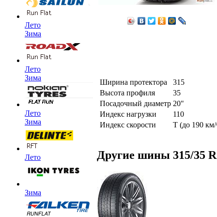
Лето
Зима
Лето
Зима
Ширина протектора
315
Высота профиля
35
Посадочный диаметр
20"
Лето
Индекс нагрузки
110
Зима
Индекс скорости
T (до 190 км/
Другие шины 315/35 R
Лето
Зима