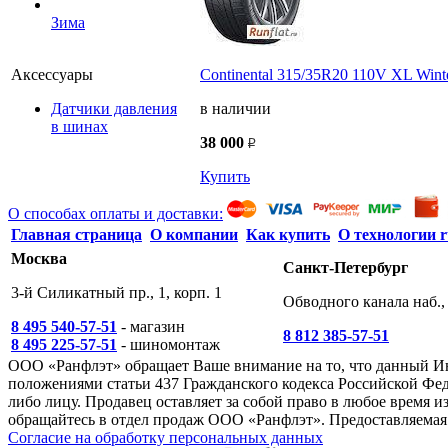
Зима
Continental 315/35R20 110V XL Wint
Аксессуары
в наличии
Датчики давления
в шинах
38 000
Купить
О способах оплаты и доставки:
Главная страница
О компании
Как купить
О технологии r
Москва
Санкт-Петербург
3-й Силикатный пр., 1, корп. 1
Обводного канала наб., 
8 495 540-57-51
- магазин
8 812 385-57-51
8 495 225-57-51
- шиномонтаж
ООО «Ранфлэт» обращает Ваше внимание на то, что данный И
положениями статьи 437 Гражданского кодекса Российской Фед
либо лицу. Продавец оставляет за собой право в любое время
обращайтесь в отдел продаж ООО «Ранфлэт». Предоставляемая 
Согласие на обработку персональных данных