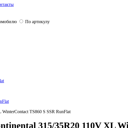
нтакты
томобилю
По артикулу
lat
nFlat
L WinterContact TS860 S SSR RunFlat
tinental 315/35R20 110V XL Wi