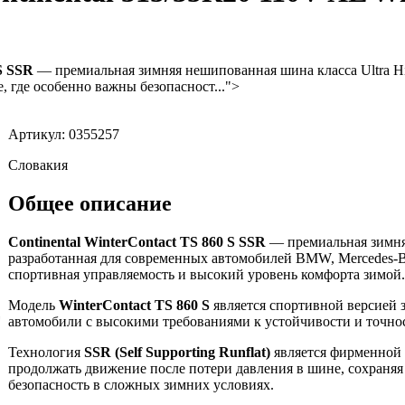
S SSR
— премиальная зимняя нешипованная шина класса Ultra Hi
, где особенно важны безопасност...">
Артикул: 0355257
Словакия
Общее описание
Continental WinterContact TS 860 S SSR
— премиальная зимняя
разработанная для современных автомобилей BMW, Mercedes-Ben
спортивная управляемость и высокий уровень комфорта зимой.
Модель
WinterContact TS 860 S
является спортивной версией 
автомобили с высокими требованиями к устойчивости и точнос
Технология
SSR (Self Supporting Runflat)
является фирменной с
продолжать движение после потери давления в шине, сохраня
безопасность в сложных зимних условиях.