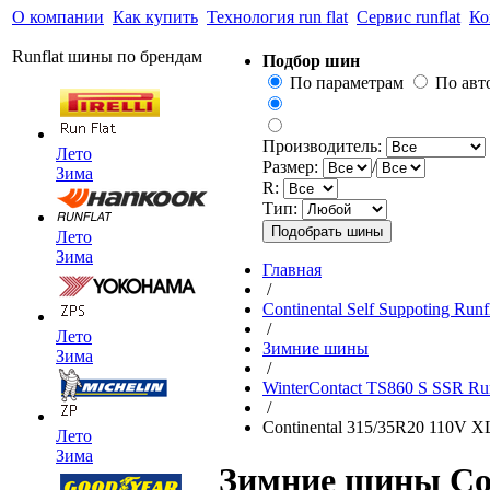
О компании
Как купить
Технология run flat
Сервис runflat
Ко
Runflat шины по брендам
Подбор шин
По параметрам
По ав
Производитель:
Лето
Размер:
/
Зима
R:
Тип:
Лето
Зима
Главная
/
Continental Self Suppoting Runf
/
Лето
Зимние шины
Зима
/
WinterContact TS860 S SSR Ru
/
Continental 315/35R20 110V X
Лето
Зима
Зимние шины Con