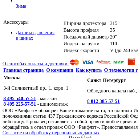
Зима
Аксессуары
Ширина протектора
315
Высота профиля
35
Датчики давления
Посадочный диаметр
20"
в шинах
Индекс нагрузки
110
Индекс скорости
V (до 240 км/
О способах оплаты и доставки:
Главная страница
О компании
Как купить
О технологии r
Москва
Санкт-Петербург
3-й Силикатный пр., 1, корп. 1
Обводного канала наб., 
8 495 540-57-51
- магазин
8 812 385-57-51
8 495 225-57-51
- шиномонтаж
ООО «Ранфлэт» обращает Ваше внимание на то, что данный И
положениями статьи 437 Гражданского кодекса Российской Фед
либо лицу. Продавец оставляет за собой право в любое время
обращайтесь в отдел продаж ООО «Ранфлэт». Предоставляемая 
Согласие на обработку персональных данных