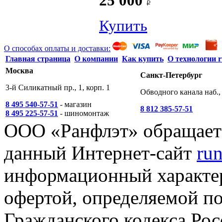
25 000
Купить
О способах оплаты и доставки:
Главная страница
О компании
Как купить
О технологии r
Москва
Санкт-Петербург
3-й Силикатный пр., 1, корп. 1
Обводного канала наб., 
8 495 540-57-51
- магазин
8 812 385-57-51
8 495 225-57-51
- шиномонтаж
ООО «Ранфлэт» обращает 
данный Интернет-сайт
run
информационный характер
офертой, определяемой п
Гражданского кодекса Ро