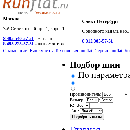
Москва
Санкт-Петербург
3-й Силикатный пр., 1, корп. 1
Обводного канала наб., 
8 495 540-57-51
- магазин
8 812 385-57-51
8 495 225-57-51
- шиномонтаж
О компании
Как купить
Технология run flat
Сервис runflat
Ко
Подбор шин
По параметр
Производитель:
Размер:
/
R:
Тип:
Главная