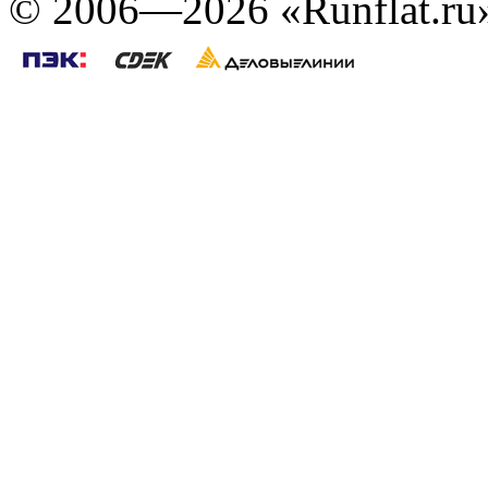
©
2006—2026
«Runflat.r