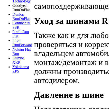
Technology
самоподдерживающе
Goodyear
RunOnFlat
Dunlop
Уход за шинами R
RunOnFlat
Continental
SSR
Pirelli Run
Также как и для люб
Flat
Pirelli
проверяться и корре
RunForward
Nokian Flat
владельцем автомоби
Run
Kumho
монтаж/демонтаж и в
XRP
Yokohama
должны производить
ZPS
автодилером.
Давление в шине