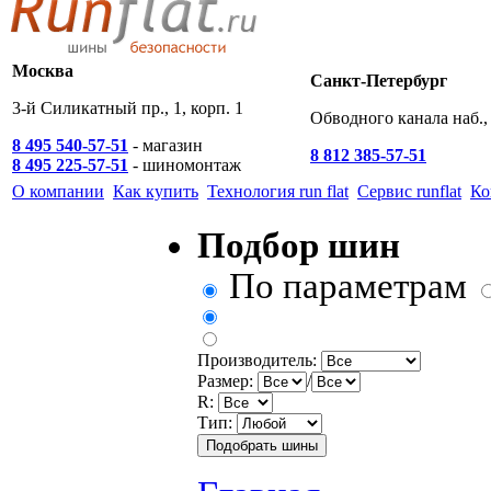
Москва
Санкт-Петербург
3-й Силикатный пр., 1, корп. 1
Обводного канала наб., 
8 495 540-57-51
- магазин
8 812 385-57-51
8 495 225-57-51
- шиномонтаж
О компании
Как купить
Технология run flat
Сервис runflat
Ко
Подбор шин
По параметрам
Производитель:
Размер:
/
R:
Тип: