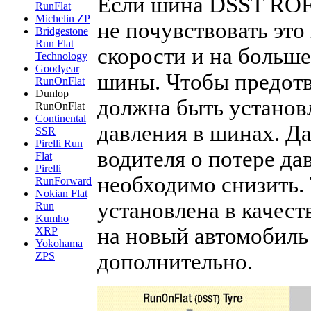
Если шина DSST ROF 
RunFlat
Michelin ZP
не почувствовать эт
Bridgestone
Run Flat
скорости и на больше
Technology
Goodyear
шины. Чтобы предотв
RunOnFlat
Dunlop
должна быть установ
RunOnFlat
Continental
давления в шинах. Д
SSR
Pirelli Run
водителя о потере дав
Flat
Pirelli
необходимо снизить. 
RunForward
Nokian Flat
установлена в качес
Run
Kumho
на новый автомобиль
XRP
Yokohama
дополнительно.
ZPS