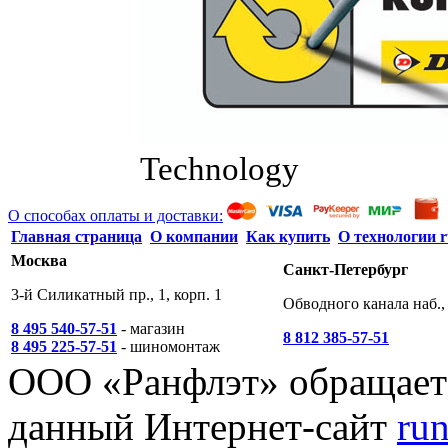
Technology
О способах оплаты и доставки:
Главная страница
О компании
Как купить
О технологии r
Москва
Санкт-Петербург
3-й Силикатный пр., 1, корп. 1
Обводного канала наб., 
8 495 540-57-51
- магазин
8 812 385-57-51
8 495 225-57-51
- шиномонтаж
ООО «Ранфлэт» обращает 
данный Интернет-сайт
run