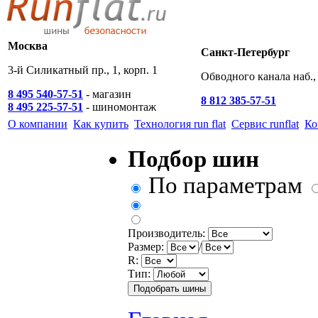
Москва
Санкт-Петербург
3-й Силикатный пр., 1, корп. 1
Обводного канала наб., 
8 495 540-57-51
- магазин
8 812 385-57-51
8 495 225-57-51
- шиномонтаж
О компании
Как купить
Технология run flat
Сервис runflat
Ко
Подбор шин
По параметрам
Производитель:
Размер:
/
R:
Тип: