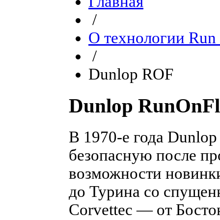
Главная
/
О технологии Run 
/
Dunlop ROF
Dunlop RunOnFl
В
1970-е
года Dunlop
безопасную после пр
возможности новинки,
до Турина со спущен
Corvetteс — от Босто