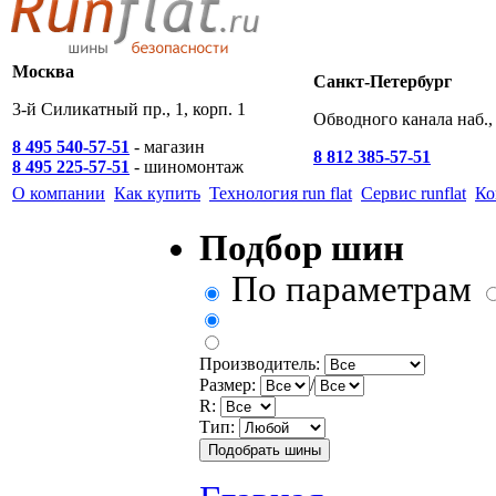
Москва
Санкт-Петербург
3-й Силикатный пр., 1, корп. 1
Обводного канала наб., 
8 495 540-57-51
- магазин
8 812 385-57-51
8 495 225-57-51
- шиномонтаж
О компании
Как купить
Технология run flat
Сервис runflat
Ко
Подбор шин
По параметрам
Производитель:
Размер:
/
R:
Тип: