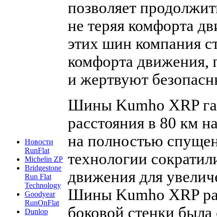
позволяет продолжит
не теряя комфорта д
этих шин компания с
комфорта движения, 
и жертвуют безопасн
Шины Kumho XRP гар
расстояния в 80 км н
на полностью спущен
Новости
RunFlat
технологии сократил
Michelin ZP
Bridgestone
движения для увелич
Run Flat
Technology
Шины Kumho XRP раз
Goodyear
RunOnFlat
боковой стенки была
Dunlop