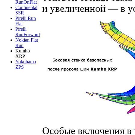
RunOnFlat
и увеличенной — в у
Continental
SSR
Pirelli Run
Flat
Pirelli
RunForward
Nokian Flat
Run
Kumho
XRP
Yokohama
ZPS
Особые включения в 