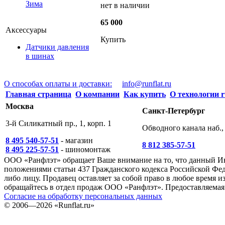
Зима
нет в наличии
65 000
Аксессуары
Купить
Датчики давления
в шинах
О способах оплаты и доставки:
info@runflat.ru
Главная страница
О компании
Как купить
О технологии r
Москва
Санкт-Петербург
3-й Силикатный пр., 1, корп. 1
Обводного канала наб., 
8 495 540-57-51
- магазин
8 812 385-57-51
8 495 225-57-51
- шиномонтаж
ООО «Ранфлэт» обращает Ваше внимание на то, что данный И
положениями статьи 437 Гражданского кодекса Российской Фед
либо лицу. Продавец оставляет за собой право в любое время
обращайтесь в отдел продаж ООО «Ранфлэт». Предоставляемая 
Согласие на обработку персональных данных
©
2006—2026
«Runflat.ru»