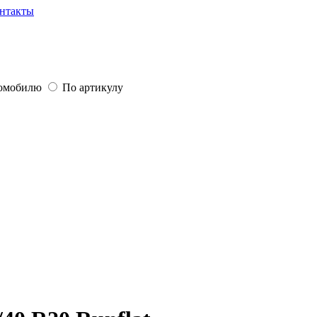
нтакты
томобилю
По артикулу