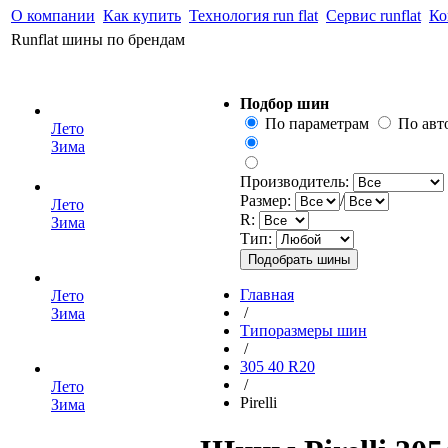
О компании
Как купить
Технология run flat
Сервис runflat
Ко
Runflat шины по брендам
Подбор шин
По параметрам
По ав
Лето
Зима
Производитель:
Размер:
/
Лето
R:
Зима
Тип:
Главная
Лето
/
Зима
Типоразмеры шин
/
305 40 R20
/
Лето
Pirelli
Зима