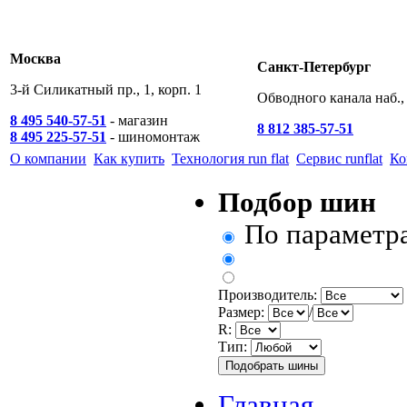
Москва
Санкт-Петербург
3-й Силикатный пр., 1, корп. 1
Обводного канала наб., 
8 495 540-57-51
- магазин
8 812 385-57-51
8 495 225-57-51
- шиномонтаж
О компании
Как купить
Технология run flat
Сервис runflat
Ко
Подбор шин
По параметр
Производитель:
Размер:
/
R:
Тип:
Главная