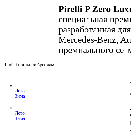
Pirelli P Zero Lu
специальная прем
разработанная дл
Mercedes-Benz, Au
премиального сегме
Runflat шины по брендам
Лето
Зима
Лето
Зима