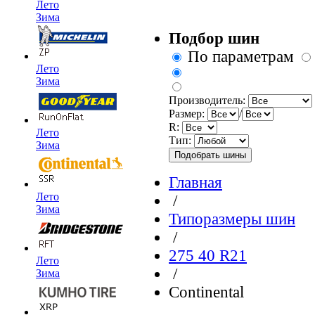
Лето
Зима
Подбор шин
По параметрам
Лето
Зима
Производитель:
Размер:
/
R:
Лето
Тип:
Зима
Главная
Лето
/
Зима
Типоразмеры шин
/
275 40 R21
Лето
/
Зима
Continental