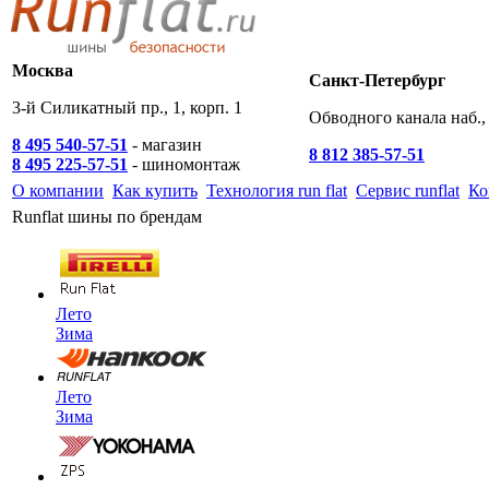
Москва
Санкт-Петербург
3-й Силикатный пр., 1, корп. 1
Обводного канала наб., 
8 495 540-57-51
- магазин
8 812 385-57-51
8 495 225-57-51
- шиномонтаж
О компании
Как купить
Технология run flat
Сервис runflat
Ко
Runflat шины по брендам
Лето
Зима
Лето
Зима