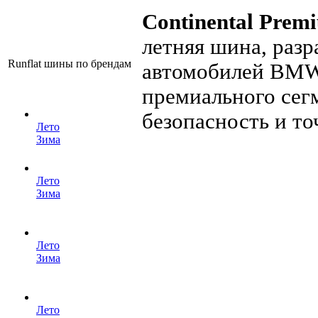
Continental Prem
летняя шина, раз
Runflat шины по брендам
автомобилей BMW,
премиального сег
безопасность и то
Лето
Зима
Лето
Зима
Лето
Зима
Лето