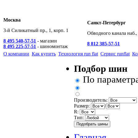
Москва
Санкт-Петербург
3-й Силикатный пр., 1, корп. 1
Обводного канала наб., 
8 495 540-57-51
- магазин
8 812 385-57-51
8 495 225-57-51
- шиномонтаж
О компании
Как купить
Технология run flat
Сервис runflat
Ко
Подбор шин
По параметр
Производитель:
Размер:
/
R:
Тип:
Главная