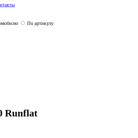
нтакты
томобилю
По артикулу
 Runflat