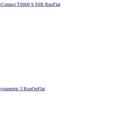
rContact TS860 S SSR RunFlat
symmetric 3 RunOnFlat