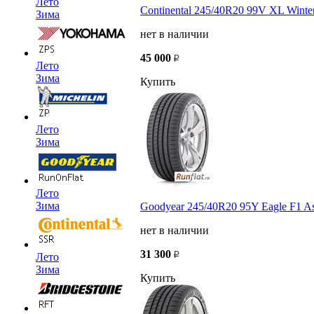
Лето
Continental 245/40R20 99V XL Winte
Зима
нет в наличии
45 000
Лето
Зима
Купить
Лето
Зима
Лето
Зима
Goodyear 245/40R20 95Y Eagle F1 A
нет в наличии
31 300
Лето
Зима
Купить