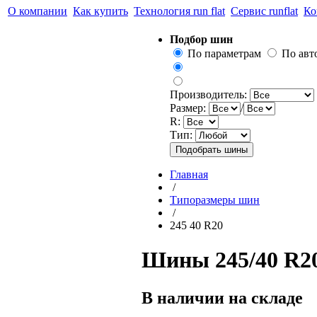
О компании
Как купить
Технология run flat
Сервис runflat
Ко
Подбор шин
По параметрам
По ав
Производитель:
Размер:
/
R:
Тип:
Главная
/
Типоразмеры шин
/
245 40 R20
Шины 245/40 R20
В наличии на складе