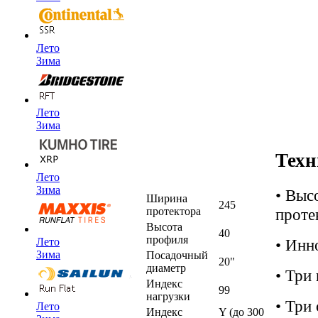
Лето
Зима
Лето
Зима
Техн
Лето
Зима
• Выс
Ширина
245
проте
протектора
Высота
40
профиля
• Инн
Лето
Зима
Посадочный
20"
диаметр
• Три
Индекс
99
нагрузки
• Три
Лето
Индекс
Y (до 300