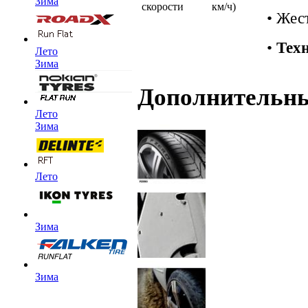
Зима
скорости
км/ч)
• Жес
•
Техн
Лето
Зима
Дополнительн
Лето
Зима
Лето
Зима
Зима