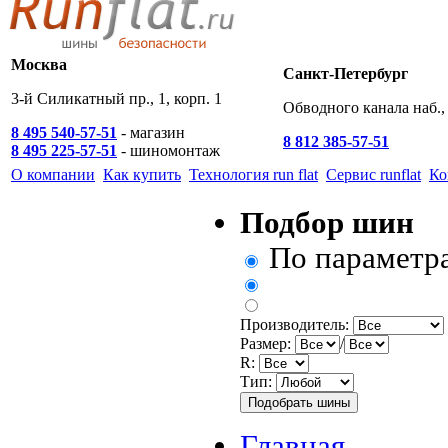
Москва
Санкт-Петербург
3-й Силикатный пр., 1, корп. 1
Обводного канала наб., 
8 495 540-57-51
- магазин
8 812 385-57-51
8 495 225-57-51
- шиномонтаж
О компании
Как купить
Технология run flat
Сервис runflat
Ко
Подбор шин
По параметр
Производитель:
Размер:
/
R:
Тип:
Главная