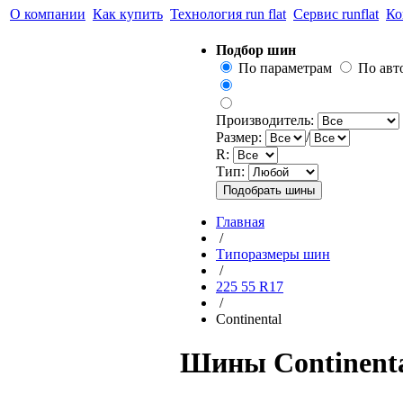
О компании
Как купить
Технология run flat
Сервис runflat
Ко
Подбор шин
По параметрам
По ав
Производитель:
Размер:
/
R:
Тип:
Главная
/
Типоразмеры шин
/
225 55 R17
/
Continental
Шины Continental