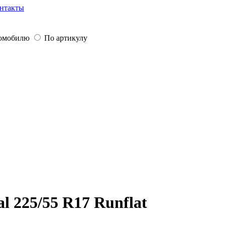
нтакты
томобилю
По артикулу
 225/55 R17 Runflat