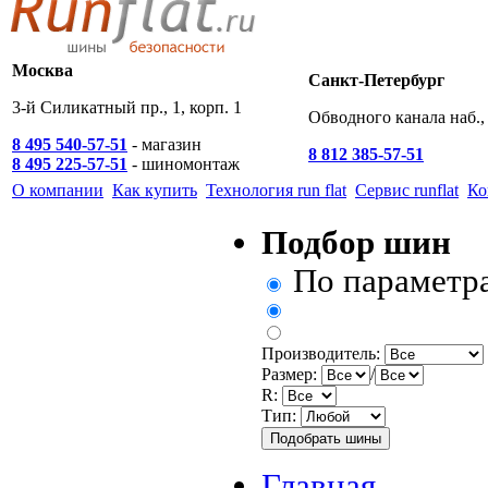
Москва
Санкт-Петербург
3-й Силикатный пр., 1, корп. 1
Обводного канала наб., 
8 495 540-57-51
- магазин
8 812 385-57-51
8 495 225-57-51
- шиномонтаж
О компании
Как купить
Технология run flat
Сервис runflat
Ко
Подбор шин
По параметр
Производитель:
Размер:
/
R:
Тип:
Главная