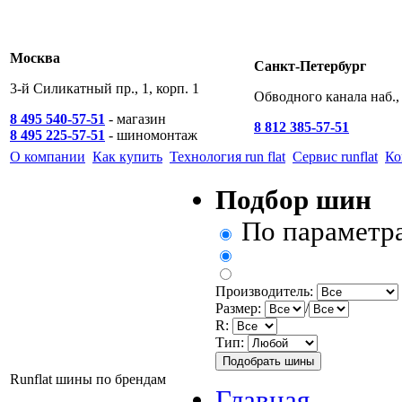
Москва
Санкт-Петербург
3-й Силикатный пр., 1, корп. 1
Обводного канала наб., 
8 495 540-57-51
- магазин
8 812 385-57-51
8 495 225-57-51
- шиномонтаж
О компании
Как купить
Технология run flat
Сервис runflat
Ко
Подбор шин
По параметр
Производитель:
Размер:
/
R:
Тип:
Runflat шины по брендам
Главная