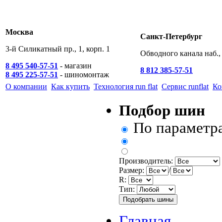
Москва
Санкт-Петербург
3-й Силикатный пр., 1, корп. 1
Обводного канала наб., 
8 495 540-57-51
- магазин
8 812 385-57-51
8 495 225-57-51
- шиномонтаж
О компании
Как купить
Технология run flat
Сервис runflat
Ко
Подбор шин
По параметр
Производитель:
Размер:
/
R:
Тип:
Главная