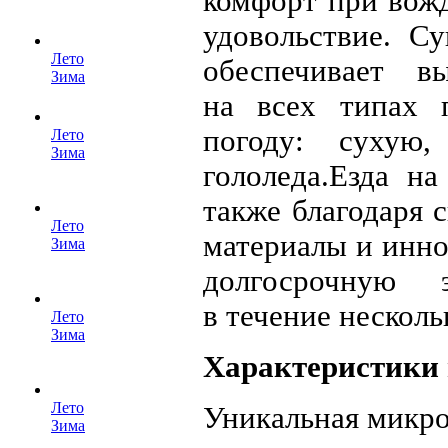
комфорт при вожд
удовольствие. С
Лето
обеспечивает в
Зима
на всех типах 
погоду: сухую
Лето
Зима
гололеда.Езда н
также благодаря
Лето
материалы и инно
Зима
долгосрочную 
в течение несколь
Лето
Зима
Характеристики
Лето
Уникальная микро
Зима