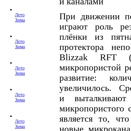
и каналами
При движении п
Лето
Зима
играют роль ре
плёнки из пятна
Лето
протектора неп
Зима
Blizzak RFT 
микропористой р
Лето
Зима
развитие: коли
увеличилось. С
Лето
и выталкивают
Зима
микропористого с
является то, чт
Лето
новые микрокана
Зима