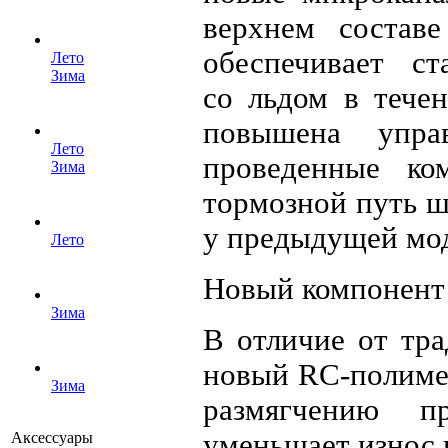
верхнем составе
обеспечивает с
Лето
Зима
со льдом в течен
повышена упра
Лето
проведенные ком
Зима
тормозной путь ш
у предыдущей мо
Лето
Новый компонент
Зима
В отличие от тра
новый RC-полиме
Зима
размягчению п
уменьшает износ 
Аксессуары