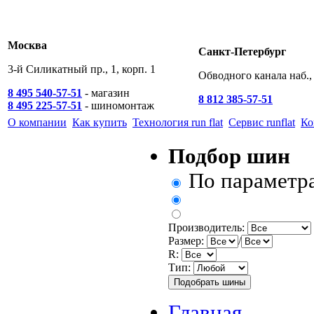
Москва
Санкт-Петербург
3-й Силикатный пр., 1, корп. 1
Обводного канала наб., 
8 495 540-57-51
- магазин
8 812 385-57-51
8 495 225-57-51
- шиномонтаж
О компании
Как купить
Технология run flat
Сервис runflat
Ко
Подбор шин
По параметр
Производитель:
Размер:
/
R:
Тип:
Главная