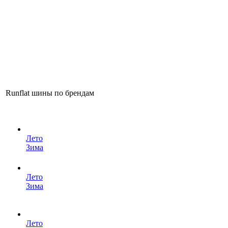
Runflat шины по брендам
Лето
Зима
Лето
Зима
Лето