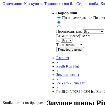
О компании
Как купить
Технология run flat
Сервис runflat
Ко
Подбор шин
По параметрам
По ав
Производитель:
Размер:
/
R:
Тип:
Главная
/
Pirelli Run Flat
/
Зимние шины
/
Ice Zero 2 Run Flat
/
Pirelli 245/40R19 98H Ice Zero 
Зимние шины Pire
Runflat шины по брендам