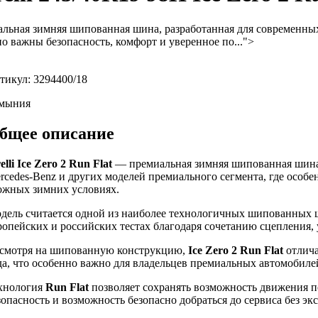
ьная зимняя шипованная шина, разработанная для современны
но важны безопасность, комфорт и уверенное по...">
тикул: 3294400/18
мыния
бщее описание
elli Ice Zero 2 Run Flat
— премиальная зимняя шипованная шина
rcedes-Benz и других моделей премиального сегмента, где особе
ожных зимних условиях.
дель считается одной из наиболее технологичных шипованных ши
ропейских и российских тестах благодаря сочетанию сцепления, 
смотря на шипованную конструкцию,
Ice Zero 2 Run Flat
отлича
да, что особенно важно для владельцев премиальных автомобиле
хнология
Run Flat
позволяет сохранять возможность движения п
зопасность и возможность безопасно добраться до сервиса без эк