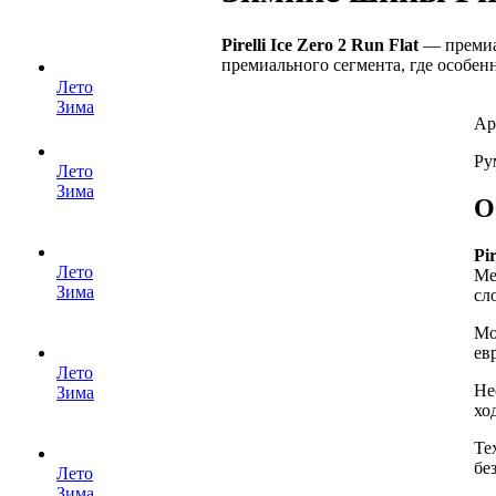
Pirelli Ice Zero 2 Run Flat
— премиал
премиального сегмента, где особен
Лето
Зима
Ар
Ру
Лето
Зима
О
Pir
Лето
Me
Зима
сл
Мо
ев
Лето
Не
Зима
хо
Те
бе
Лето
Зима