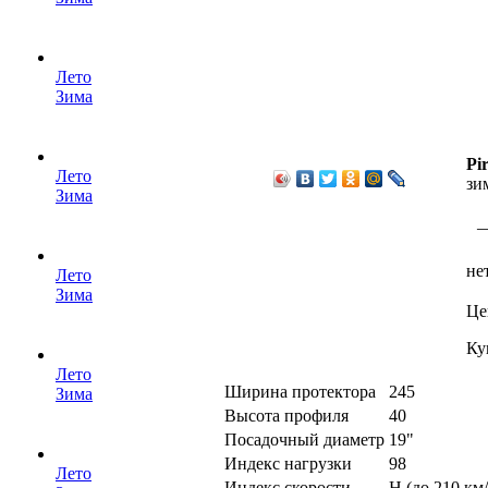
Лето
Зима
Pir
Лето
зи
Зима
—
не
Лето
Зима
Це
Ку
Лето
Ширина протектора
245
Зима
Высота профиля
40
Посадочный диаметр
19"
Индекс нагрузки
98
Лето
Индекс скорости
H (до 210 км/