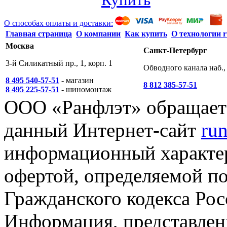
О способах оплаты и доставки:
Главная страница
О компании
Как купить
О технологии r
Москва
Санкт-Петербург
3-й Силикатный пр., 1, корп. 1
Обводного канала наб., 
8 495 540-57-51
- магазин
8 812 385-57-51
8 495 225-57-51
- шиномонтаж
ООО «Ранфлэт» обращает 
данный Интернет-сайт
run
информационный характер
офертой, определяемой п
Гражданского кодекса Ро
Информация, представленн