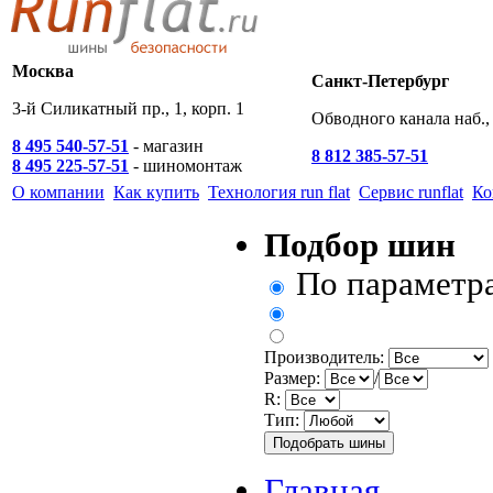
Москва
Санкт-Петербург
3-й Силикатный пр., 1, корп. 1
Обводного канала наб., 
8 495 540-57-51
- магазин
8 812 385-57-51
8 495 225-57-51
- шиномонтаж
О компании
Как купить
Технология run flat
Сервис runflat
Ко
Подбор шин
По параметр
Производитель:
Размер:
/
R:
Тип:
Главная