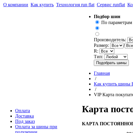
О компании
Как купить
Технология run flat
Сервис runflat
Ко
Подбор шин
По параметрам
Производитель:
Размер:
/
R:
Тип:
Главная
/
Как купить шины R
/
VIP Карта покупат
Карта пост
Оплата
Доставка
Под заказ
КАРТА ПОСТОЯННОГ
Оплата за шины при
получении