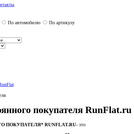
нтакты
По автомобилю
По артикулу
unFlat
еля
оянного покупателя RunFlat.ru
О ПОКУПАТЕЛЯ* RUNFLAT.RU
- это