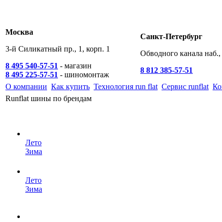
Москва
Санкт-Петербург
3-й Силикатный пр., 1, корп. 1
Обводного канала наб., 
8 495 540-57-51
- магазин
8 812 385-57-51
8 495 225-57-51
- шиномонтаж
О компании
Как купить
Технология run flat
Сервис runflat
Ко
Runflat шины по брендам
Лето
Зима
Лето
Зима