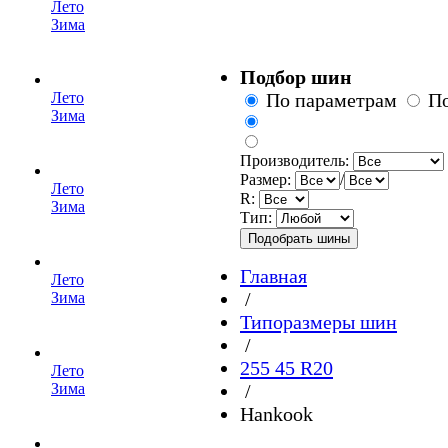
Лето
Зима
Подбор шин
Лето
По параметрам
П
Зима
Производитель:
Размер:
/
Лето
R:
Зима
Тип:
Главная
Лето
/
Зима
Типоразмеры шин
/
255 45 R20
Лето
Зима
/
Hankook