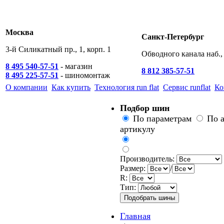
Москва
Санкт-Петербург
3-й Силикатный пр., 1, корп. 1
Обводного канала наб., 
8 495 540-57-51
- магазин
8 812 385-57-51
8 495 225-57-51
- шиномонтаж
О компании
Как купить
Технология run flat
Сервис runflat
Ко
Подбор шин
По параметрам
По 
артикулу
Производитель:
Размер:
/
R:
Тип:
Главная