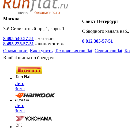
Москва
Санкт-Петербург
3-й Силикатный пр., 1, корп. 1
Обводного канала наб., 
8 495 540-57-51
- магазин
8 812 385-57-51
8 495 225-57-51
- шиномонтаж
О компании
Как купить
Технология run flat
Сервис runflat
Ко
Runflat шины по брендам
Лето
Зима
Лето
Зима