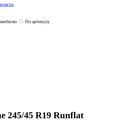
нтакты
томобилю
По артикулу
 245/45 R19 Runflat