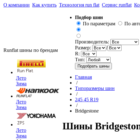
О компании
Как купить
Технология run flat
Сервис runflat
Ко
Подбор шин
По параметрам
По ав
Производитель:
Размер:
/
Runflat шины по брендам
R:
Тип:
Главная
Лето
/
Зима
Типоразмеры шин
/
245 45 R19
Лето
/
Зима
Bridgestone
Шины Bridgestone
Лето
Зима