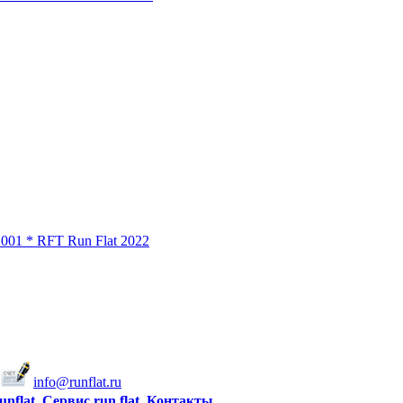
S001 * RFT Run Flat 2022
info@runflat.ru
unflat
Сервис run flat
Контакты