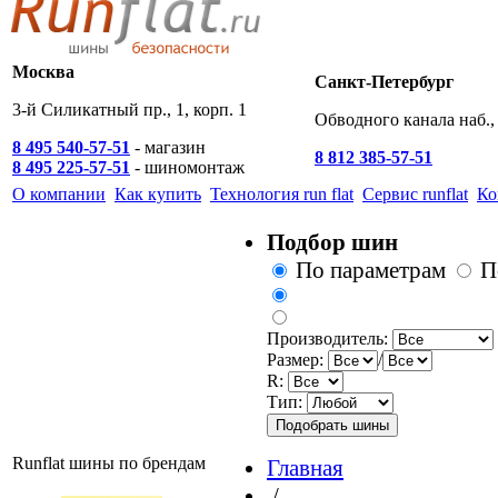
Москва
Санкт-Петербург
3-й Силикатный пр., 1, корп. 1
Обводного канала наб., 
8 495 540-57-51
- магазин
8 812 385-57-51
8 495 225-57-51
- шиномонтаж
О компании
Как купить
Технология run flat
Сервис runflat
Ко
Подбор шин
По параметрам
П
Производитель:
Размер:
/
R:
Тип:
Runflat шины по брендам
Главная
/