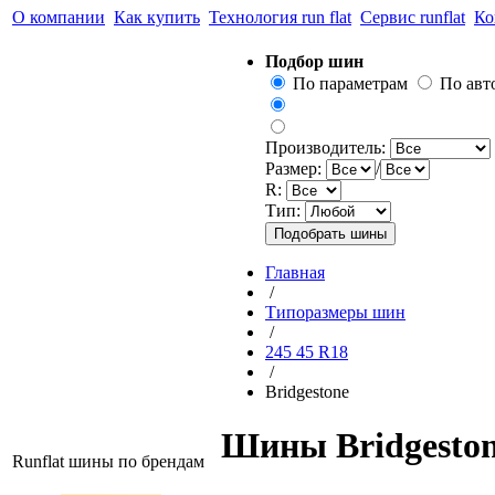
О компании
Как купить
Технология run flat
Сервис runflat
Ко
Подбор шин
По параметрам
По ав
Производитель:
Размер:
/
R:
Тип:
Главная
/
Типоразмеры шин
/
245 45 R18
/
Bridgestone
Шины Bridgestone
Runflat шины по брендам