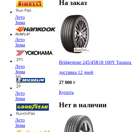
На заказ
Лето
Зима
Лето
Зима
Bridgestone 245/45R18 100Y Turanza
Лето
Зима
доставка 12 дней
27 000
Купить
Лето
Зима
Нет в наличии
Лето
Зима