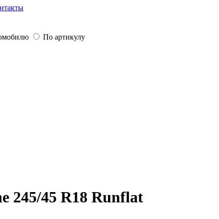
нтакты
томобилю
По артикулу
 245/45 R18 Runflat