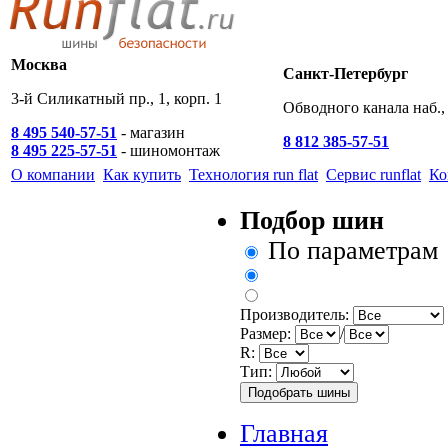
Москва
Санкт-Петербург
3-й Силикатный пр., 1, корп. 1
Обводного канала наб., 
8 495 540-57-51
- магазин
8 812 385-57-51
8 495 225-57-51
- шиномонтаж
О компании
Как купить
Технология run flat
Сервис runflat
Ко
Подбор шин
По параметрам
Производитель:
Размер:
/
R:
Тип:
Главная