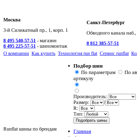
Москва
Санкт-Петербург
3-й Силикатный пр., 1, корп. 1
Обводного канала наб., 
8 495 540-57-51
- магазин
8 812 385-57-51
8 495 225-57-51
- шиномонтаж
О компании
Как купить
Технология run flat
Сервис runflat
Ко
Подбор шин
По параметрам
По а
артикулу
Производитель:
Размер:
/
R:
Тип:
Runflat шины по брендам
Главная