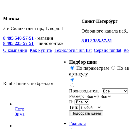
Москва
Санкт-Петербург
3-й Силикатный пр., 1, корп. 1
Обводного канала наб., 
8 495 540-57-51
- магазин
8 812 385-57-51
8 495 225-57-51
- шиномонтаж
О компании
Как купить
Технология run flat
Сервис runflat
Ко
Подбор шин
По параметрам
По а
артикулу
Runflat шины по брендам
Производитель:
Размер:
/
R:
Тип:
Лето
Зима
Главная