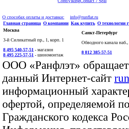
ContiVikingContact 7 Seal
О способах оплаты и доставки:
info@runflat.ru
Главная страница
О компании
Как купить
О технологии r
Москва
Санкт-Петербург
3-й Силикатный пр., 1, корп. 1
Обводного канала наб., 
8 495 540-57-51
- магазин
8 812 385-57-51
8 495 225-57-51
- шиномонтаж
ООО «Ранфлэт» обращает 
данный Интернет-сайт
run
информационный характер
офертой, определяемой п
Гражданского кодекса Ро