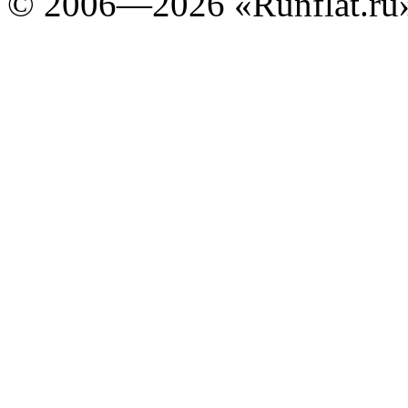
©
2006—2026
«Runflat.r